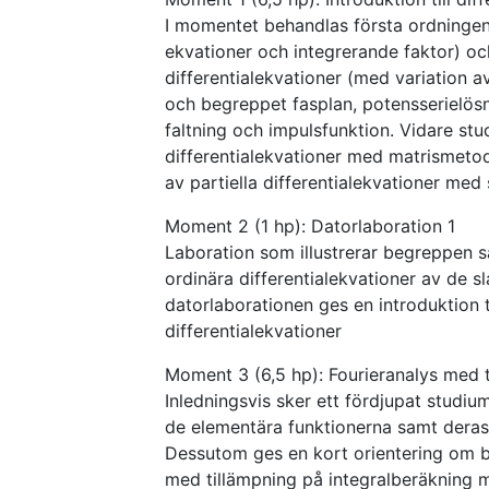
I momentet behandlas första ordningens
ekvationer och integrerande faktor) o
differentialekvationer (med variation a
och begreppet fasplan, potensserielös
faltning och impulsfunktion. Vidare stu
differentialekvationer med matrismetode
av partiella differentialekvationer med 
Moment 2 (1 hp): Datorlaboration 1
Laboration som illustrerar begreppen s
ordinära differentialekvationer av de 
datorlaborationen ges en introduktion t
differentialekvationer
Moment 3 (6,5 hp): Fourieranalys med ti
Inledningsvis sker ett fördjupat stud
de elementära funktionerna samt deras 
Dessutom ges en kort orientering om b
med tillämpning på integralberäkning me