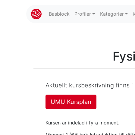
Basblock
Profiler
Kategorier
Fys
Aktuellt kursbeskrivning finns i
UMU Kursplan
Kursen är indelad i fyra moment.
Moment 1 (6,5 hp): Introduktion till dif