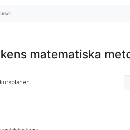
Kurser
ikens matematiska met
 kursplanen.
ferentialekvationer