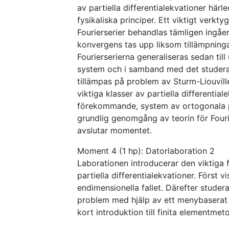
av partiella differentialekvationer här
fysikaliska principer. Ett viktigt verkty
Fourierserier behandlas tämligen ingåe
konvergens tas upp liksom tillämpningar
Fourierserierna generaliseras sedan til
system och i samband med det studera
tillämpas på problem av Sturm-Liouvil
viktiga klasser av partiella differential
förekommande, system av ortogonala p
grundlig genomgång av teorin för Four
avslutar momentet.
Moment 4 (1 hp): Datorlaboration 2
Laborationen introducerar den viktiga 
partiella differentialekvationer. Först 
endimensionella fallet. Därefter studera
problem med hjälp av ett menybaserat
kort introduktion till finita elementmet