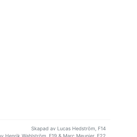
Skapad av Lucas Hedström, F14
v Henrik Wahlström, F19 & Marc Meunier, F22