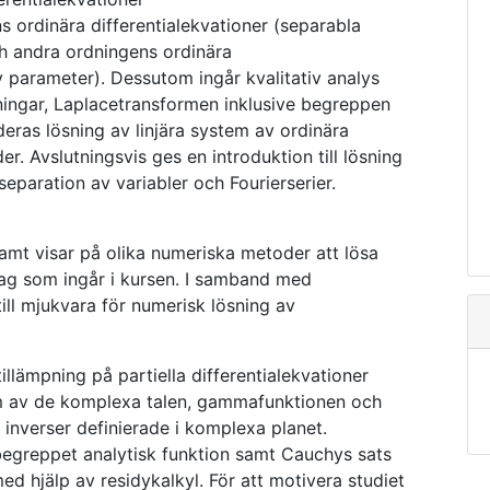
 ordinära differentialekvationer (separabla
ch andra ordningens ordinära
v parameter). Dessutom ingår kvalitativ analys
ningar, Laplacetransformen inklusive begreppen
deras lösning av linjära system av ordinära
r. Avslutningsvis ges en introduktion till lösning
separation av variabler och Fourierserier.
amt visar på olika numeriska metoder att lösa
slag som ingår i kursen. I samband med
ill mjukvara för numerisk lösning av
llämpning på partiella differentialekvationer
ium av de komplexa talen, gammafunktionen och
inverser definierade i komplexa planet.
egreppet analytisk funktion samt Cauchys sats
d hjälp av residykalkyl. För att motivera studiet