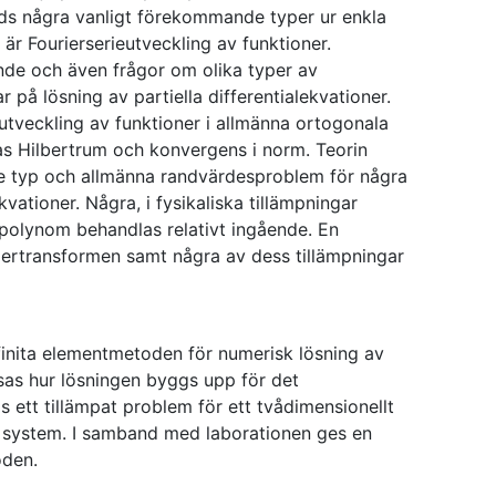
leds några vanligt förekommande typer ur enkla
g är Fourierserieutveckling av funktioner.
nde och även frågor om olika typer av
 på lösning av partiella differentialekvationer.
l utveckling av funktioner i allmänna ortogonala
s Hilbertrum och konvergens i norm. Teorin
le typ och allmänna randvärdesproblem för några
ekvationer. Några, i fysikaliska tillämpningar
olynom behandlas relativt ingående. En
iertransformen samt några av dess tillämpningar
finita elementmetoden för numerisk lösning av
visas hur lösningen byggs upp för det
s ett tillämpat problem för ett tvådimensionellt
 system. I samband med laborationen ges en
oden.